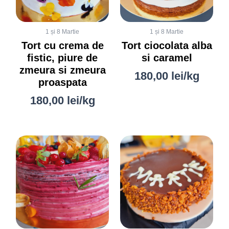
1 și 8 Martie
1 și 8 Martie
Tort cu crema de
Tort ciocolata alba
fistic, piure de
si caramel
zmeura si zmeura
180,00
lei
/kg
proaspata
180,00
lei
/kg