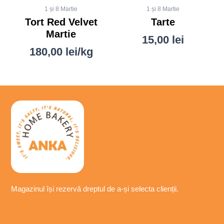
1 și 8 Martie
1 și 8 Martie
Tort Red Velvet
Tarte
Martie
15,00
lei
180,00
lei
/kg
Magazinul își
rezervă
dreptul de a-
și
selecta
clienții.