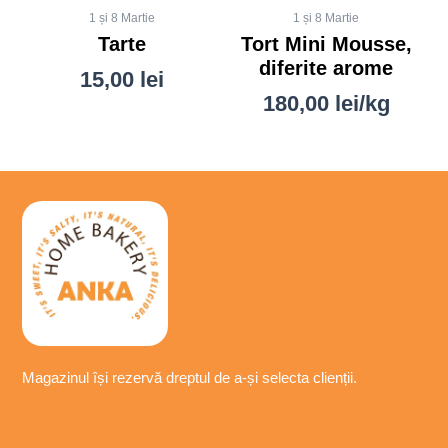
1 și 8 Martie
1 și 8 Martie
Tarte
Tort Mini Mousse,
diferite arome
15,00
lei
180,00
lei
/kg
Magazinul își
rezervă
dreptul de a-
și
selecta
clienții.