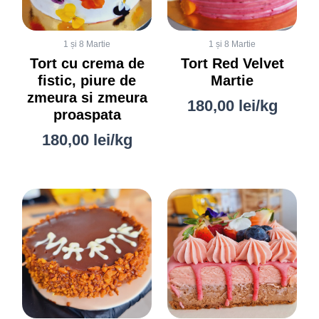
1 și 8 Martie
1 și 8 Martie
Tort cu crema de
Tort Red Velvet
fistic, piure de
Martie
zmeura si zmeura
180,00
lei
/kg
proaspata
180,00
lei
/kg