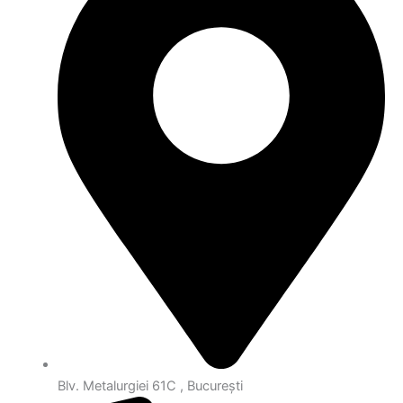
Blv. Metalurgiei 61C , București