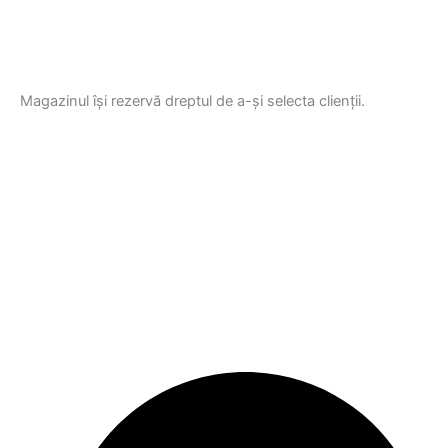
Magazinul își
rezervă
dreptul de a-
și
selecta
clienții.