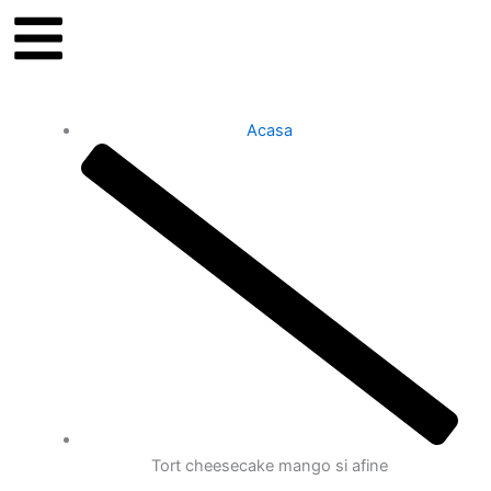
Acasa
Tort cheesecake mango si afine