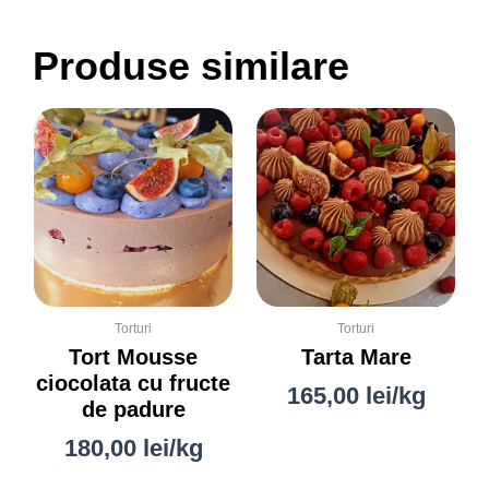
Produse similare
Acest
produs
are
mai
multe
variații.
Opțiunile
pot
fi
Torturi
Torturi
Tort Mousse
Tarta Mare
alese
ciocolata cu fructe
în
165,00
lei
/kg
de padure
pagina
produsului.
180,00
lei
/kg