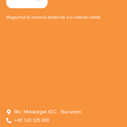
Magazinul își
rezervă
dreptul de a-
și
selecta
clienții.
Blv. Metalurgiei 61C , București
+40 743 105 600