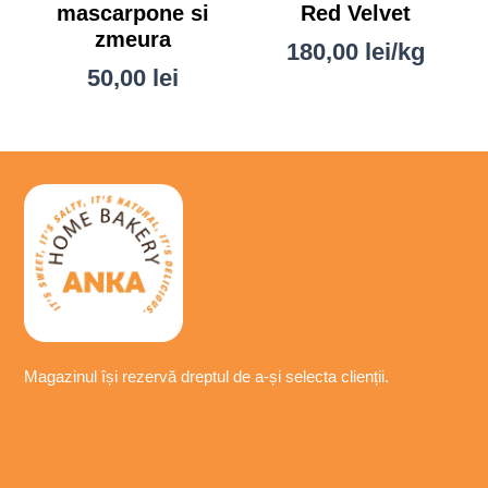
mascarpone si
Red Velvet
zmeura
180,00
lei
/kg
50,00
lei
Magazinul își
rezervă
dreptul de a-
și
selecta
clienții.