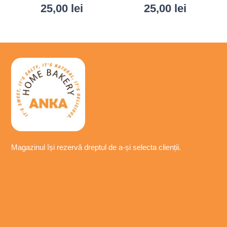
25,00
lei
25,00
lei
Magazinul își
rezervă
dreptul de a-
și
selecta
clienții.