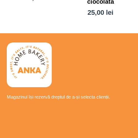
ciocolata
25,00
lei
Magazinul își
rezervă
dreptul de a-
și
selecta
clienții.