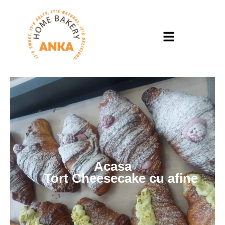
Skip
to
content
Acasa
Tort Cheesecake cu afine