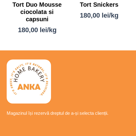
Tort Duo Mousse
Tort Snickers
ciocolata si
180,00
lei
/kg
capsuni
180,00
lei
/kg
Magazinul își
rezervă
dreptul de a-
și
selecta
clienții.