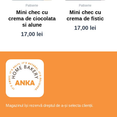
Patiserie
Patiserie
Mini chec cu
Mini chec cu
crema de ciocolata
crema de fistic
si alune
17,00
lei
17,00
lei
Magazinul își
rezervă
dreptul de a-
și
selecta
clienții.