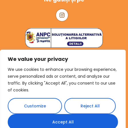
I
n
s
t
a
g
r
a
m
We value your privacy
We use cookies to enhance your browsing experience,
serve personalized ads or content, and analyze our
traffic. By clicking "Accept All", you consent to our use
Politica de confidențialitate
of cookies.
Politica Cookies
Termeni și Condiții
Customize
Reject All
Copyright
©
2025 Anka Home Bakery, All rights
Made by
Digital Network Systems
.
reserved.
Accept All